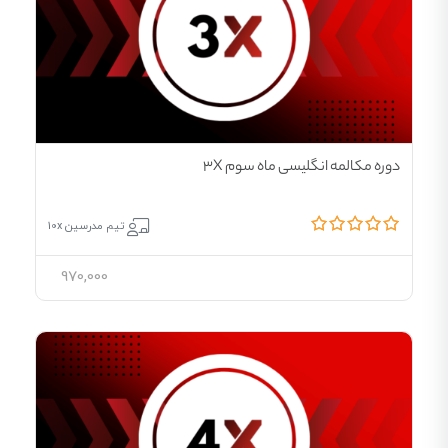
دوره مکالمه انگلیسی ماه سوم 3X
تیم مدرسین 10x
970,000