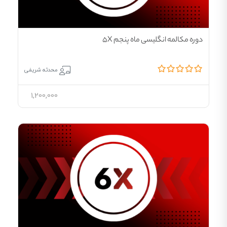
دوره مکالمه انگلیسی ماه پنجم 5X
محدثه شریفی
1,200,000