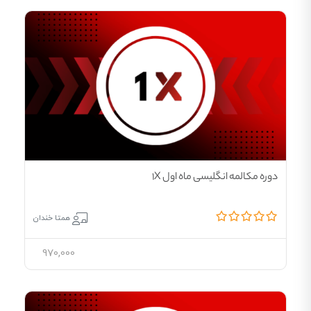
دوره مکالمه انگلیسی ماه اول 1X
همتا خندان
970,000