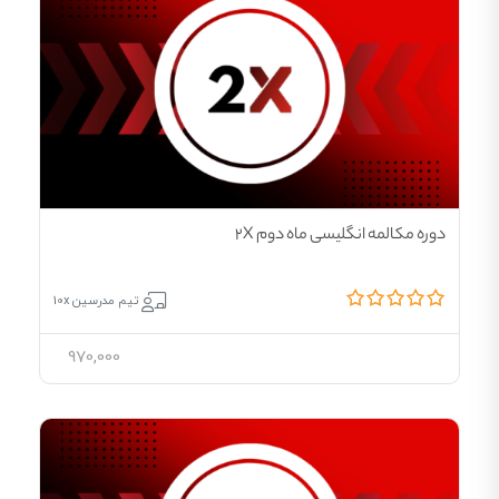
دوره مکالمه انگلیسی ماه دوم 2X
تیم مدرسین 10x
970,000