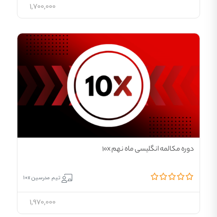
1,700,000
دوره مکالمه انگلیسی ماه نهم 10x
تیم مدرسین 10x
1,970,000