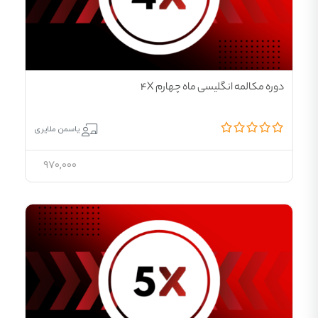
دوره مکالمه انگلیسی ماه چهارم 4X
یاسمن ملایری
970,000